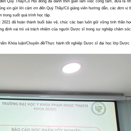
đến Quý Thầy/Cô Hội đồng đã dành thời gian làm việc công tâm, đưa ra n
g xin gửi lời cảm ơn đến Quý Thầy/Cô giảng viên hướng dẫn, các đơn vị t
n trong suốt quá trình học tập.
2021 đã hoàn thành buổi bảo vệ, chúc các bạn luôn giữ vững tinh thần học
g định vai trò và trách nhiệm của người Dược sĩ trong sự nghiệp chăm sóc
i chấm Khóa luận/Chuyên đề/Thực hành tốt nghiệp Dược sĩ đại học lớp Dược