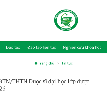
Đào tạo
Đào tạo liên tục
Nghiên cứu khoa học
Trang chủ
Tin tức
ĐTN/THTN Dược sĩ đại học lớp dược
026