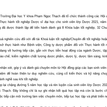
- Trường Đại học Y khoa Phạm Ngọc Thạch đã tổ chức thành công các Hội
/Thực hành tốt nghiệp Dược sĩ đại học cho sinh viên lớp Dược 2021, năm
g đã được thành lập để tiến hành đánh giá 8 Khóa luận tốt nghiệp, 32 Chu
quả nghiên cứu đối với đề tài Khoá luận tốt nghiệp/Chuyên đề tốt nghiệp hoặ
sở thực hành như Bệnh viện, Công ty dược phẩm đối với Thực hành tốt n
 dạng về hướng tiếp cận, gắn với thực tiễn hoạt động của ngành Dược, tập
bào chế, kiểm nghiệm chất lượng dược phẩm, dược lý, dược lâm sàng, kin
.
hận xét, góp ý và đánh giá chuyên môn từ Hội đồng giúp các bạn sinh viên 
hiệm để hoàn thiện tư duy nghiên cứu, củng cố kiến thức và kỹ năng chu
ành nghề sau khi tốt nghiệp.
ép lại chặng đường 5 năm học tập và rèn luyện của sinh viên lớp Dược 202
Thạch. Đây không chỉ là sự ghi nhận kết quả học tập mà còn là bước ch
ệc tiếp cận môi trường làm việc chuyên môn, tiếp tục học tập và phát triển 