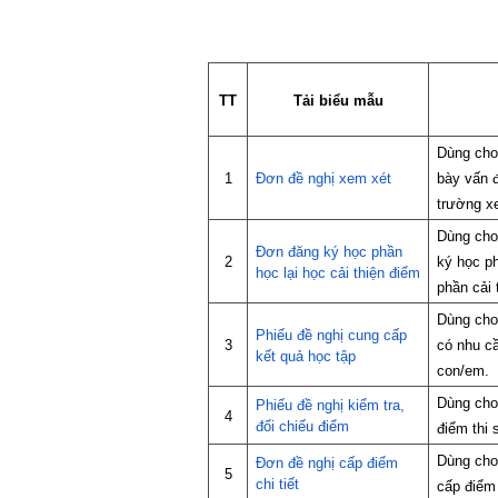
TT
Tải biểu mẫu
Dùng cho 
1
Đơn đề nghị xem xét
bày vấn đ
trường xe
Dùng cho
Đơn đăng ký học phần
2
ký học ph
học lại học cải thiện điểm
phần cải 
Dùng cho
Phiếu đề nghị cung cấp
3
có nhu cầ
kết quả học tập
con/em.
Dùng cho 
Phiếu đề nghị kiểm tra,
4
đối chiếu điểm
điểm thi
Dùng cho
Đơn đề nghị cấp điểm
5
chi tiết
cấp điểm