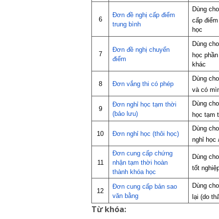
Dùng cho
Đơn đề nghị cấp điểm
6
cấp điểm
trung bình
học
Dùng cho
Đơn đề nghị chuyển
7
học phần 
điểm
khác
Dùng cho 
8
Đơn vắng thi có phép
và có mì
Dùng cho 
Đơn nghỉ học tạm thời
9
(bảo lưu)
học tạm t
Dùng cho
10
Đơn nghỉ học (thôi học)
nghỉ học 
Đơn cung cấp chứng
Dùng cho
11
nhận tạm
thời
hoàn
tốt nghiệ
thành khóa học
Dùng cho
Đơn cung cấp bản sao
12
văn bằng
lại (do th
Từ khóa: