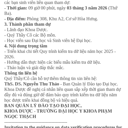
các bạn sinh viên liên quan tham dự:
- Thời gian:
09 giờ 00 phút, ngày
03 tháng 3 năm 2026
(Thứ
Ba).
- Địa điểm:
Phòng 308, Khu A2, Cơ sở Hòa Hưng.
3. Thành phần tham dự
- Lãnh đạo Khoa Dược.
- Quý Thầy Cô các Bộ môn.
- Học viên sau Đại học và Sinh viên hệ Đại học.
4. Nội dung trọng tâm
- Triển khai chi tiết Quy trình kiểm tra dữ liệu năm học 2025 -
2026.
- Hướng dẫn thực hiện các biểu mẫu kiểm tra dữ liệu.
- Thảo luận và giải đáp thắc mắc.
Thông tin liên hệ
Quý Thầy/Cô cần hỗ trợ thêm thông tin xin liên hệ:
ThS. DS. Nguyễn Thu Thảo
- Ban Quản lý Đào tạo Đại học.
Khoa Dược đề nghị cá nhân liên quan sắp xếp thời gian tham dự
đầy đủ và đúng giờ để đảm bảo quy trình kiểm tra dữ liệu năm
học được triển khai đồng bộ và hiệu quả.
BAN QUẢN LÝ ĐÀO TẠO ĐẠI HỌC,
KHOA DƯỢC
-
TRƯỜNG ĐẠI HỌC Y KHOA PHẠM
NGỌC THẠCH
--------------------------------------------
Invitation to the guidance on data verification procedures for