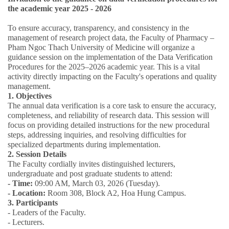
the academic year 2025 - 2026
To ensure accuracy, transparency, and consistency in the
management of research project data, the Faculty of Pharmacy –
Pham Ngoc Thach University of Medicine will organize a
guidance session on the implementation of the Data Verification
Procedures for the 2025–2026 academic year.
This is a vital
activity directly impacting on the Faculty's operations and quality
management
.
1. Objectives
The annual data verification
is a core task to ensure the accuracy,
completeness, and reliability of research data
. This session will
focus on providing detailed instructions for the new procedural
steps, addressing inquiries, and resolving difficulties for
specialized departments during implementation.
2. Session Details
The Faculty cordially invites distinguished lecturers,
undergraduate and post graduate students to attend:
- Time:
09:00 AM, March 03, 2026 (Tuesday).
- Location:
Room 308, Block A2, Hoa Hung Campus.
3. Participants
- Leaders of the Faculty.
- Lecturers.