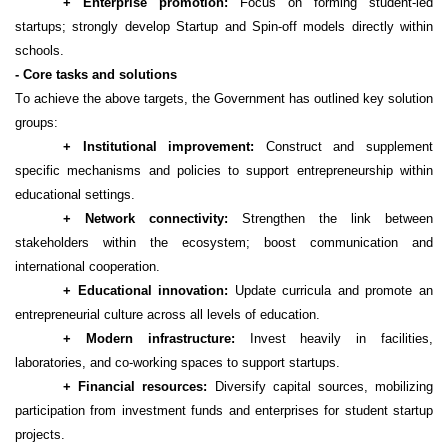
+ Enterprise
p
romotion:
Focus on forming student-led
startups; strongly develop
Startup and Spin-off models directly within
schools.
- Core
tasks and solutions
To achieve the above targets, the Government has outlined key solution
groups:
+ Institutional
i
mprovement:
Construct and supplement
specific mechanisms and policies to support entrepreneurship within
educational settings.
+ Network
c
onnectivity:
Strengthen the
link
between
stakeholders within the ecosystem; boost communication and
international cooperation.
+ Educational
i
nnovation:
Update curricula and promote an
entrepreneurial
culture across all levels of education.
+ Modern
i
nfrastructure:
Invest heavily in facilities,
laboratories, and co-working spaces to support startups.
+ Financial
r
esources:
Diversify capital sources, mobilizing
participation from investment funds and enterprises for student startup
projects.