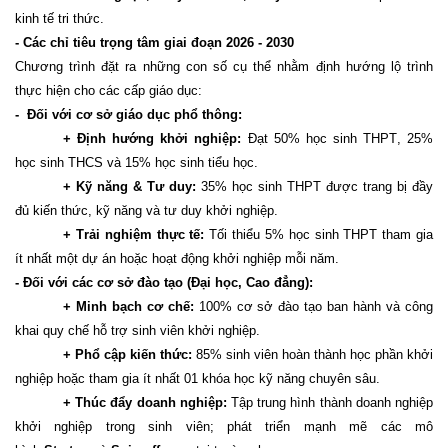
kinh tế tri thức.
- Các chỉ tiêu trọng tâm giai đoạn 2026
-
2030
Chương trình đặt ra những con số cụ thể nhằm định hướng lộ trình
thực hiện cho các cấp giáo dục:
- Đối với cơ sở giáo dục phổ thông:
+ Định hướng khởi nghiệp:
Đạt 50% học sinh THPT, 25%
học sinh THCS và 15% học sinh tiểu học.
+ Kỹ năng & Tư duy:
35% học sinh THPT được trang bị đầy
đủ kiến thức, kỹ năng và tư duy khởi nghiệp.
+ Trải nghiệm thực tế:
Tối thiểu 5% học sinh THPT tham gia
ít nhất một dự án hoặc hoạt động khởi nghiệp mỗi năm.
- Đối với các cơ sở đào tạo (Đại học, Cao đẳng):
+ Minh bạch cơ chế:
100% cơ sở đào tạo ban hành và công
khai quy chế hỗ trợ sinh viên khởi nghiệp.
+ Phổ cập kiến thức:
85% sinh viên hoàn thành học phần khởi
nghiệp hoặc tham gia ít nhất 01 khóa học kỹ năng chuyên sâu.
+ Thúc đẩy doanh nghiệp:
Tập trung hình thành doanh nghiệp
khởi nghiệp trong sinh viên; phát triển mạnh mẽ các mô