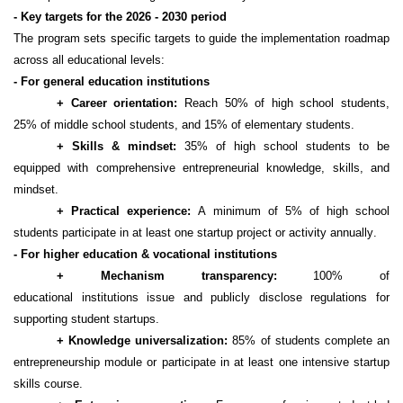
- Key
t
argets for the 2026
-
2030
p
eriod
The program sets specific targets to guide the implementation roadmap
across all educational levels:
- For
general education institutions
+ Career
o
rientation:
Reach 50% of high school students,
25% of middle school students, and 15% of elementary students.
+ Skills & mindset
:
35% of high school students to be
equipped with comprehensive entrepreneurial knowledge, skills, and
mindset.
+ Practical
e
xperience:
A minimum of 5% of high school
students
participate
in at least one startup project or activity annually.
- For
higher education & vocational institutions
+ Mechanism
t
ransparency:
100% of
educational
institutions
issue and publicly
disclose
regulations for
supporting student startups.
+ Knowledge
u
niversalization:
85% of students
complete
an
entrepreneurship module or
participate
in at least one intensive startup
skills course.