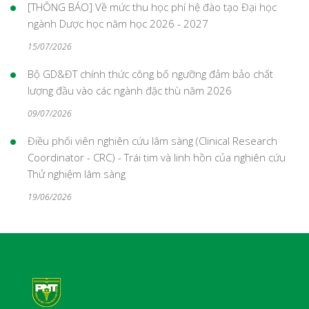
[THÔNG BÁO] Về mức thu học phí hệ đào tạo Đại học
ngành Dược học năm học 2026 - 2027
15/07/2026
Bộ GD&ĐT chính thức công bố ngưỡng đảm bảo chất
lượng đầu vào các ngành đặc thù năm 2026
09/07/2026
Điều phối viên nghiên cứu lâm sàng (Clinical Research
Coordinator - CRC) - Trái tim và linh hồn của nghiên cứu
Thử nghiệm lâm sàng
19/06/2026