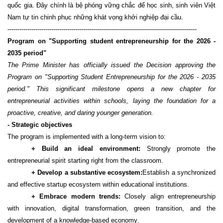
quốc gia. Đây chính là bệ phóng vững chắc để học sinh, sinh viên Việt
Nam tự tin chinh phục những khát vọng khởi nghiệp đại cầu.
-----------------------------------------------------------------------------------------------
Program
o
n "Supporting
student entrepreneurship for the 2026 -
2035 period
"
The Prime Minister has officially issued the Decision approving the
Program on "Supporting Student Entrepreneurship for the 2026
-
2035
period." This significant milestone opens a new chapter for
entrepreneurial activities within schools, laying the foundation for a
proactive, creative, and daring younger generation.
- Strategic
o
bjectives
The program is implemented with a long-term vision to:
+ Build an
ideal environment
:
Strongly promote the
entrepreneurial spirit starting right from the classroom.
+ Develop a
substantive ecosystem
:
Establish
a synchronized
and effective startup ecosystem within educational institutions.
+ Embrace
m
odern
t
rends:
Closely align entrepreneurship
with innovation, digital transformation, green transition, and the
development of a knowledge-based economy.