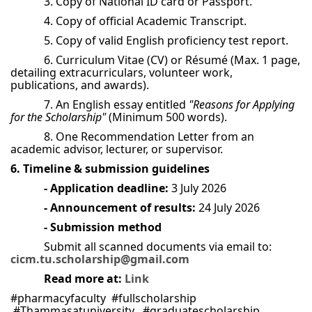
3. Copy of National ID card or Passport.
4. Copy of official Academic Transcript.
5. Copy of valid English proficiency test report.
6. Curriculum Vitae (CV) or Résumé (Max. 1 page,
detailing extracurriculars, volunteer work,
publications, and awards).
7. An English essay entitled
"Reasons for Applying
for the Scholarship"
(Minimum 500 words).
8. One Recommendation Letter from an
academic advisor, lecturer, or supervisor.
6. Timeline & submission guidelines
- Application deadline:
3 July 2026
- Announcement of results:
24 July 2026
- Submission method
Submit all scanned documents via email to:
cicm.tu.scholarship@gmail.com
Read more at:
Link
#pharmacyfaculty #fullscholarship
#Thammasatuniversity #graduatescholarship