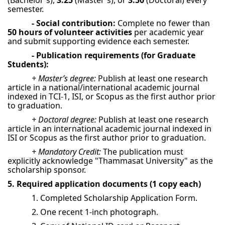
(Bachelor's),
3.25
(Master's), or
3.50
(Doctoral) every
semester.
- Social contribution:
Complete no fewer than
50 hours of volunteer activities
per academic year
and submit supporting evidence each semester.
- Publication requirements (for Graduate
Students):
+ Master’s degree:
Publish at least one research
article in a national/international academic journal
indexed in TCI-1, ISI, or Scopus as the first author prior
to graduation.
+ Doctoral degree:
Publish at least one research
article in an international academic journal indexed in
ISI or Scopus as the first author prior to graduation.
+ Mandatory Credit:
The publication must
explicitly acknowledge "Thammasat University" as the
scholarship sponsor.
5. Required application documents (1 copy each)
1. Completed Scholarship Application Form.
2. One recent 1-inch photograph.