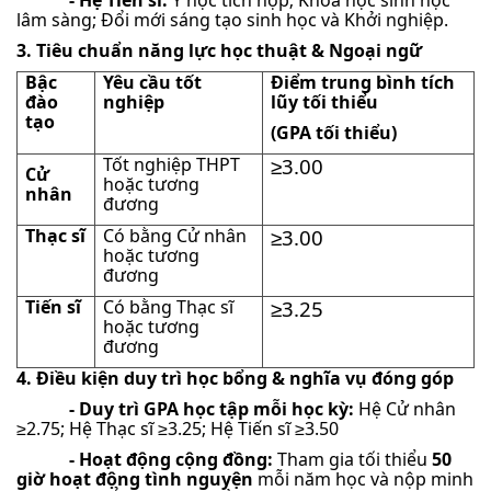
- Hệ Tiến sĩ:
Y học tích hợp; Khoa học sinh học
lâm sàng; Đổi mới sáng tạo sinh học và Khởi nghiệp.
3. Tiêu chuẩn năng lực học thuật & Ngoại ngữ
Bậc
Yêu cầu tốt
Điểm trung bình tích
đào
nghiệp
lũy tối thiểu
tạo
(GPA tối thiểu)
Tốt nghiệp THPT
≥3.00
Cử
hoặc tương
nhân
đương
Thạc sĩ
Có bằng Cử nhân
≥3.00
hoặc tương
đương
Tiến sĩ
Có bằng Thạc sĩ
≥3.25
hoặc tương
đương
4. Điều kiện duy trì học bổng & nghĩa vụ đóng góp
- Duy trì GPA học tập mỗi học kỳ:
Hệ Cử nhân
≥2.75; Hệ Thạc sĩ ≥3.25; Hệ Tiến sĩ ≥3.50
- Hoạt động cộng đồng:
Tham gia tối thiểu
50
giờ hoạt động tình nguyện
mỗi năm học và nộp minh