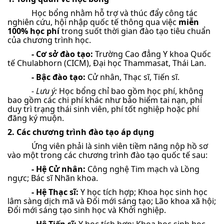
Học bổng nhằm hỗ trợ và thúc đẩy công tác
nghiên cứu, hội nhập quốc tế thông qua việc
miễn
100% học phí
trong suốt thời gian đào tạo tiêu chuẩn
của chương trình học.
- Cơ sở đào tạo:
Trường Cao đẳng Y khoa Quốc
tế Chulabhorn (CICM), Đại học Thammasat, Thái Lan.
- Bậc đào tạo:
Cử nhân, Thạc sĩ, Tiến sĩ.
- Lưu ý:
Học bổng chỉ bao gồm học phí, không
bao gồm các chi phí khác như bảo hiểm tai nạn, phí
duy trì trạng thái sinh viên, phí tốt nghiệp hoặc phí
đăng ký muộn.
2. Các chương trình đào tạo áp dụng
Ứng viên phải là sinh viên tiềm năng nộp hồ sơ
vào một trong các chương trình đào tạo quốc tế sau:
- Hệ Cử nhân:
Công nghệ Tim mạch và Lồng
ngực; Bác sĩ Nhãn khoa.
- Hệ Thạc sĩ:
Y học tích hợp; Khoa học sinh học
lâm sàng dịch mã và Đổi mới sáng tạo; Lão khoa xã hội;
Đổi mới sáng tạo sinh học và Khởi nghiệp.