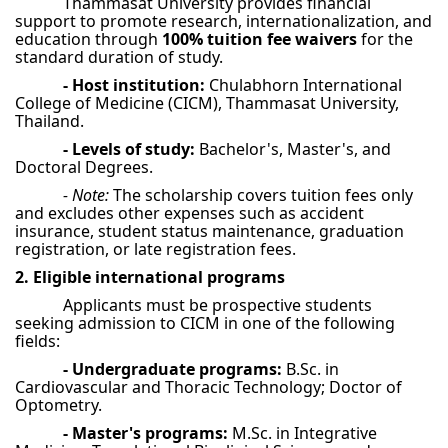
Thammasat University provides financial
support to promote research, internationalization, and
education through
100% tuition fee waivers
for the
standard duration of study.
- Host institution:
Chulabhorn International
College of Medicine (CICM), Thammasat University,
Thailand.
- Levels of study:
Bachelor's, Master's, and
Doctoral Degrees.
- Note:
The scholarship covers tuition fees only
and excludes other expenses such as accident
insurance, student status maintenance, graduation
registration, or late registration fees.
2. Eligible international programs
Applicants must be prospective students
seeking admission to CICM in one of the following
fields:
- Undergraduate programs:
B.Sc. in
Cardiovascular and Thoracic Technology; Doctor of
Optometry.
- Master's programs:
M.Sc. in Integrative