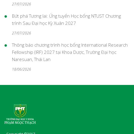
27/07/2026
Bứt phá Tương lai: Ứng tuyển Học bổng NTUST Chương
trình Sau Đại học Kỳ Xuân 2027
27/07/2026
Thông báo chương trình học bổng International Research
Fellowship (IRF) 2027 tại Khoa Dược, Trường Đại học
Naresuan, Thái Lan
18/06/2026