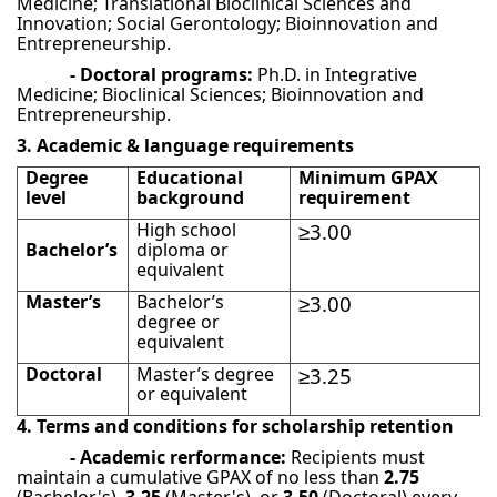
Medicine; Translational Bioclinical Sciences and
Innovation; Social Gerontology; Bioinnovation and
Entrepreneurship.
- Doctoral programs:
Ph.D. in Integrative
Medicine; Bioclinical Sciences; Bioinnovation and
Entrepreneurship.
3. Academic & language requirements
Degree
Educational
Minimum GPAX
level
background
requirement
High school
≥3.00
Bachelor’s
diploma or
equivalent
Master’s
Bachelor’s
≥3.00
degree or
equivalent
Doctoral
Master’s degree
≥3.25
or equivalent
4. Terms and conditions for scholarship retention
- Academic rerformance:
Recipients must
maintain a cumulative GPAX of no less than
2.75