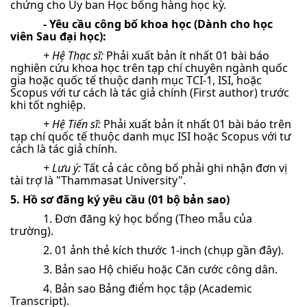
chứng cho Ủy ban Học bổng hàng học kỳ.
- Yêu cầu công bố khoa học (Dành cho học
viên Sau đại học):
+ Hệ Thạc sĩ:
Phải xuất bản ít nhất 01 bài báo
nghiên cứu khoa học trên tạp chí chuyên ngành quốc
gia hoặc quốc tế thuộc danh mục TCI-1, ISI, hoặc
Scopus với tư cách là tác giả chính (First author) trước
khi tốt nghiệp.
+ Hệ Tiến sĩ:
Phải xuất bản ít nhất 01 bài báo trên
tạp chí quốc tế thuộc danh mục ISI hoặc Scopus với tư
cách là tác giả chính.
+ Lưu ý:
Tất cả các công bố phải ghi nhận đơn vị
tài trợ là "Thammasat University".
5. Hồ sơ đăng ký yêu cầu (01 bộ bản sao)
1. Đơn đăng ký học bổng (Theo mẫu của
trường).
2. 01 ảnh thẻ kích thước 1-inch (chụp gần đây).
3. Bản sao Hộ chiếu hoặc Căn cước công dân.
4. Bản sao Bảng điểm học tập (Academic
Transcript).