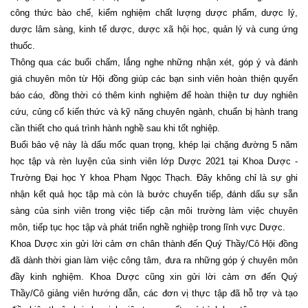
công thức bào chế, kiểm nghiệm chất lượng dược phẩm, dược lý,
dược lâm sàng, kinh tế dược, dược xã hội học, quản lý và cung ứng
thuốc.
Thông qua các buổi chấm, lắng nghe những nhận xét, góp ý và đánh
giá chuyên môn từ Hội đồng giúp các bạn sinh viên hoàn thiện quyển
báo cáo, đồng thời có thêm kinh nghiệm để hoàn thiện tư duy nghiên
cứu, củng cố kiến thức và kỹ năng chuyên ngành, chuẩn bị hành trang
cần thiết cho quá trình hành nghề sau khi tốt nghiệp.
Buổi bảo vệ này là dấu mốc quan trọng, khép lại chặng đường 5 năm
học tập và rèn luyện của sinh viên lớp Dược 2021 tại Khoa Dược -
Trường Đại học Y khoa Phạm Ngọc Thạch. Đây không chỉ là sự ghi
nhận kết quả học tập mà còn là bước chuyển tiếp, đánh dấu sự sẵn
sàng của sinh viên trong việc tiếp cận môi trường làm việc chuyên
môn, tiếp tục học tập và phát triển nghề nghiệp trong lĩnh vực Dược.
Khoa Dược xin gửi lời cảm ơn chân thành đến Quý Thầy/Cô Hội đồng
đã dành thời gian làm việc công tâm, đưa ra những góp ý chuyên môn
đầy kinh nghiệm. Khoa Dược cũng xin gửi lời cảm ơn đến Quý
Thầy/Cô giảng viên hướng dẫn, các đơn vị thực tập đã hỗ trợ và tạo