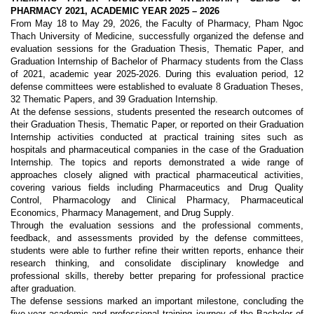
PHARMACY 2021, ACADEMIC YEAR 2025 – 2026
From May 18 to May 29, 2026, the Faculty of Pharmacy, Pham Ngoc
Thach University of Medicine, successfully organized the defense and
evaluation sessions for the Graduation Thesis,
Thematic Paper
, and
Graduation Internship of Bachelor of Pharmacy students from the Class
of 2021, academic year 2025-2026. During this evaluation period, 12
defense committees were established to evaluate 8 Graduation Theses,
32 Thematic Paper
s
, and 39 Graduation Internship.
At the defense sessions, students presented the research outcomes of
their
Graduation Thesis, Thematic Paper,
or reported on their
Graduation
Internship
activities conducted at practical training sites such as
hospitals and pharmaceutical companies in the case of the Graduation
Internship. The topics and reports demonstrated a wide range of
approaches closely aligned with practical pharmaceutical activities,
covering various fields including
Pharmaceutics and Drug Quality
Control, Pharmacology and Clinical Pharmacy, Pharmaceutical
Economics, Pharmacy Management, and Drug Supply
.
Through the evaluation sessions and the professional comments,
feedback, and assessments provided by the defense committees,
students were able to further refine their written reports, enhance their
research thinking, and consolidate disciplinary knowledge and
professional skills, thereby better preparing for professional practice
after graduation.
The defense sessions marked an important milestone, concluding the
five-year academic and professional training journey of the Bachelor of