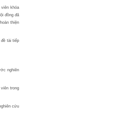
 viên khóa
ội đồng đã
hoàn thiện
ề tài tiếp
bước nghiên
viên trong
nghiên cứu