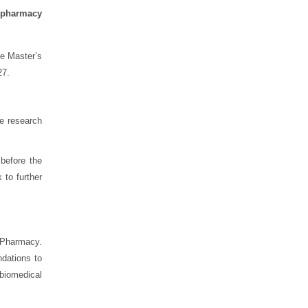
l pharmacy
e Master’s
27.
he research
before the
 to further
 Pharmacy.
dations to
 biomedical