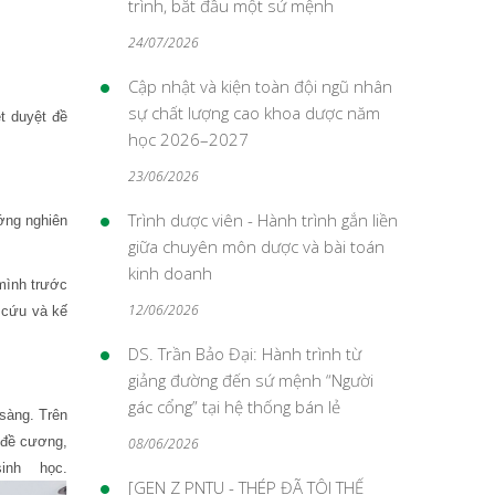
trình, bắt đầu một sứ mệnh
24/07/2026
Cập nhật và kiện toàn đội ngũ nhân
sự chất lượng cao khoa dược năm
t duyệt đề
học 2026–2027
23/06/2026
Trình dược viên - Hành trình gắn liền
ớng nghiên
giữa chuyên môn dược và bài toán
kinh doanh
mình trước
12/06/2026
 cứu và kế
DS. Trần Bảo Đại: Hành trình từ
giảng đường đến sứ mệnh “Người
gác cổng” tại hệ thống bán lẻ
sàng. Trên
 đề cương,
08/06/2026
nh học.
[GEN Z PNTU - THÉP ĐÃ TÔI THẾ