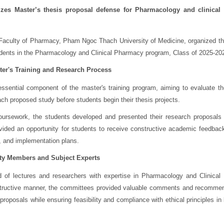
izes Master’s thesis proposal defense for Pharmacology and clinica
Faculty of Pharmacy, Pham Ngoc Thach University of Medicine, organized th
udents in the Pharmacology and Clinical Pharmacy program, Class of 2025-20
ter's Training and Research Process
ssential component of the master's training program, aiming to evaluate t
 each proposed study before students begin their thesis projects.
coursework, the students developed and presented their research proposals 
vided an opportunity for students to receive constructive academic feedback
y, and implementation plans.
lty Members and Subject Experts
d of lectures and researchers with expertise in Pharmacology and Clinical
onstructive manner, the committees provided valuable comments and recommen
proposals while ensuring feasibility and compliance with ethical principles in