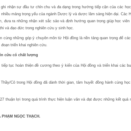
 ghi nhận sự đầu tư chỉn chu và đa dạng trong hướng tiếp cận của các học
o nhiều mảng trọng yếu của ngành
Dược lý và dược lâm sàng
hiện đại
.
Các H
m, đưa ra những nhận xét sắc sảo và định hướng quan trọng giúp học viên 
hi và đạo đức trong nghiên cứu y sinh học.
n cùng những góp ý chuyên môn từ Hội đồng là nền tảng quan trọng để các đ
 đoạn triển khai nghiên cứu.
ên cứu có
chất lượng
 tiếp tục hoàn thiện đề cương theo ý kiến của Hội đồng và triển khai các 
hầy/Cô trong Hội đồng đã dành thời gian, tâm huyết đồng hành cùng học 
27 thuận lợi trong quá trình thực hiện luận văn và đạt được những kết quả 
A PHẠM NGỌC THẠCH
.