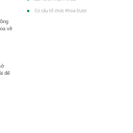
Cơ cấu tổ chức Khoa Dược
đồng
hoa về
sở
ài để