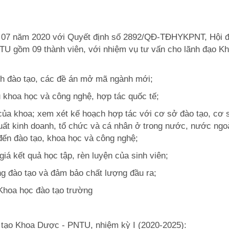
g 07 năm 2020 với Quyết định số 2892/QĐ-TĐHYKPNT, Hội 
U gồm 09 thành viên, với nhiệm vụ tư vấn cho lãnh đạo K
ình đào tạo, các đề án mở mã ngành mới;
u khoa học và công nghệ, hợp tác quốc tế;
của khoa; xem xét kế hoạch hợp tác với cơ sở đào tạo, cơ 
ất kinh doanh, tổ chức và cá nhân ở trong nước, nước ngo
 đến đào tạo, khoa học và công nghệ;
iá kết quả học tập, rèn luyện của sinh viên;
ng đào tạo và đảm bảo chất lượng đầu ra;
 Khoa học đào tạo trường
tạo Khoa Dược - PNTU, nhiệm kỳ I (2020-2025):