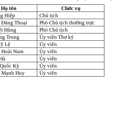
Họ tên
Chức vụ
ng Hiệp
Chủ tịch
 Đăng Thoại
Phó Chủ tịch thường trực
ệt Hùng
Phó Chủ tịch
ng Trung
Ủy viên Thư ký
ỹ Lệ
Ủy viên
 Hoài Nam
Ủy viên
 Hà
Ủy viên
 Quốc Kỳ
Ủy viên
 Mạnh Huy
Ủy viên