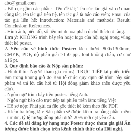
abc@gmail.com
- Bố cục gồm các phần:
Tên đề tài; Tên các tác giả và cơ quan
công tác, tên tác giả liên hệ, tên tác giả là báo cáo viên; Email của
tác giả liên hệ; Introduction; Materials and methods; Result;
Conclusion; References.
- Hình ảnh, biểu đồ, số liệu minh họa phải có chú thích rõ ràng.
Lưu ý:
KHÔNG trình bày tên hoặc logo của hội nghị trong vùng
thiết kế poster.
2. Yêu cầu về hình thức Poster:
kích thước 800x1300mm,
CMYK, PDF, độ phân giải ≥150 ppi, font không chân, cỡ chữ
≥16 pt.
3. Quy định báo cáo & Nộp sản phẩm:
- Hình thức: Người tham gia có mặt TRỰC TIẾP tại phiên triển
lãm trong khung giờ do Ban tổ chức quy định để trình bày sản
phẩm và trả lời câu hỏi từ Hội đồng giám khảo (nếu được yêu
cầu).
- Ngôn ngữ trình bày trên poster: tiếng Anh.
- Ngôn ngữ báo cáo trực tiếp tại phiên triển lãm: tiếng Việt
- Hồ sơ nộp: Phải gửi cả file gốc thiết kế kèm theo file PDF.
- Kiểm tra trùng lặp: Sản phẩm sẽ được kiểm tra bằng phần mềm
Turnitin, tỷ lệ tương đồng phải dưới 20% mới đạt yêu cầu.
4. Các đề tài đăng ký hạng mục Poster được tham gia giải Ấn
tượng được bình chọn trên kênh chính thức của Hội nghị.