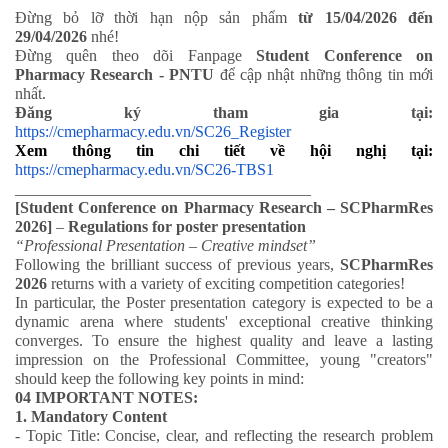
Đừng bỏ lỡ thời hạn nộp sản phẩm
từ 15/04/2026 đến
29/04/2026
nhé!
Đừng quên theo dõi Fanpage
Student Conference on
Pharmacy Research - PNTU
để cập nhật những thông tin mới
nhất.
Đăng ký tham gia tại:
https://cmepharmacy.edu.vn/SC26_Register
Xem thông tin chi tiết về hội nghị tại:
https://cmepharmacy.edu.vn/SC26-TBS1
_____________________________________
[Student
Co
nference on
P
harmacy
R
esearch –
SCP
harm
R
es
2026]
–
R
egulations for poster presentation
“Professional Presentation – Creative mindset”
Following the brilliant success of previous years,
SCPharmRes
2026
returns with a variety of exciting competition categories!
In particular, the Poster presentation category is expected to be a
dynamic arena where students' exceptional creative thinking
converges. To ensure the highest quality and leave a lasting
impression on the Professional Committee, young "creators"
should keep the following key points in mind:
04 IMPORTANT NOTES:
1.
Mandatory Content
- Topic Title: Concise, clear, and reflecting the research problem