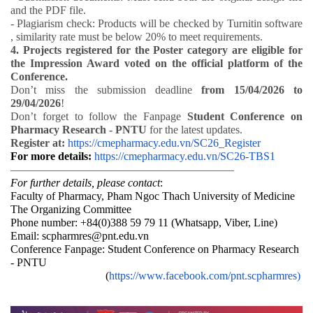
and the PDF file.
- Plagiarism check: Products will be checked by Turnitin software
, similarity rate must be below 20% to meet requirements.
4. Projects registered for the Poster category are eligible for
the Impression Award voted on the official platform of the
Conference.
Don’t miss the submission deadline
from 15/04/2026 to
29/04/2026
!
Don’t forget to follow the Fanpage
Student Conference on
Pharmacy Research - PNTU
for the latest updates.
Register at:
https://cmepharmacy.edu.vn/SC26_Register
For more details:
https://cmepharmacy.edu.vn/SC26-TBS1
————————————————————
For further details, please contact
:
Faculty of Pharmacy, Pham Ngoc Thach University of Medicine
The Organizing Committee
Phone number: +84(0)388 59 79 11 (Whatsapp, Viber, Line)
Email: scpharmres@pnt.edu.vn
Conference Fanpage: Student Conference on Pharmacy Research
- PNTU
(
https://www.facebook.com/pnt.scpharmres)