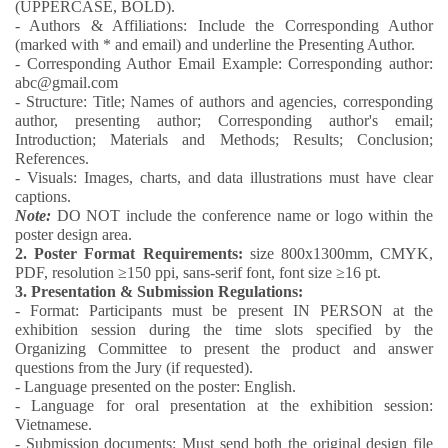
(UPPERCASE, BOLD).
- Authors & Affiliations: Include the Corresponding Author
(marked with * and email) and underline the Presenting Author.
- Corresponding Author Email Example: Corresponding author:
abc@gmail.com
- Structure: Title; Names of authors and agencies, corresponding
author, presenting author; Corresponding author's email;
Introduction; Materials and Methods; Results; Conclusion;
References.
- Visuals: Images, charts, and data illustrations must have clear
captions.
Note:
DO NOT include the conference name or logo within the
poster design area.
2. Poster Format Requirements:
size 800x1300mm, CMYK,
PDF, resolution ≥150 ppi, sans-serif font, font size ≥16 pt.
3. Presentation & Submission Regulations:
- Format: Participants must be present IN PERSON at the
exhibition session during the time slots specified by the
Organizing Committee to present the product and answer
questions from the Jury (if requested).
- Language presented on the poster: English.
- Language for oral presentation at the exhibition session:
Vietnamese.
- Submission documents: Must send both the original design file