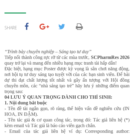
SHARE
“Trình bày chuyên nghiệp – Sáng tạo tư duy”
Tiếp nối thành công rực rỡ từ các mùa trước,
SCPharmRes 2026
quay trở lại và mang đến nhiều hạng mục tranh tài hấp dẫn!
Đặc biệt, hạng mục Poster được kỳ vọng là sân chơi năng động,
nơi hội tụ tư duy sáng tạo tuyệt vời của các bạn sinh viên. Để bài
dự thi đạt chất lượng tốt nhất và gây ấn tượng với Hội đồng
chuyên môn, các “nhà sáng tạo trẻ” hãy lưu ý những điểm quan
trọng sau:
04 LƯU Ý QUAN TRỌNG DÀNH CHO THÍ SINH:
1. Nội dung bắt buộc
- Tên đề tài ngắn gọn, rõ ràng, thể hiện vấn đề nghiên cứu (IN
HOA, IN ĐẬM).
- Tên tác giả & cơ quan công tác, trong đó: Tác giả liên hệ (*)
kèm email và Tác giả là báo cáo viên gạch chân.
- Email của tác giả liên hệ ví dụ: Corresponding author: