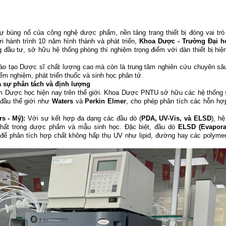
 bùng nổ của công nghệ dược phẩm, nền tảng trang thiết bị đóng vai trò
i hành trình 10 năm hình thành và phát triển,
Khoa Dược - Trường Đại h
đầu tư, sở hữu hệ thống phòng thí nghiệm trọng điểm với dàn thiết bị hiện
ào tạo Dược sĩ chất lượng cao mà còn là trung tâm nghiên cứu chuyên sâ
ểm nghiệm, phát triển thuốc và sinh học phân tử.
ủa sự phân tách và định lượng
iệm Dược học hiện nay trên thế giới. Khoa Dược PNTU sở hữu các hệ thống 
đầu thế giới như
Waters
và
Perkin Elmer
, cho phép phân tích các hỗn hợ
s - Mỹ):
Với sự kết hợp đa dạng các đầu dò (
PDA, UV-Vis, và ELSD
), h
chất trong dược phẩm và mẫu sinh học. Đặc biệt, đầu dò
ELSD (Evapora
 để phân tích hợp chất không hấp thụ UV như lipid, đường hay các polymer