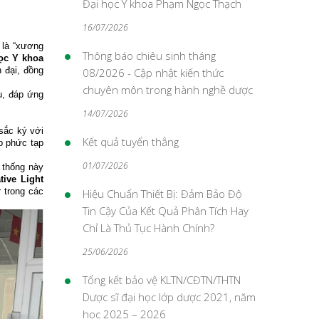
Đại học Y khoa Phạm Ngọc Thạch
16/07/2026
 là “xương
Thông báo chiêu sinh tháng
ọc Y khoa
 đại, đồng
08/2026 - Cập nhật kiến thức
chuyên môn trong hành nghề dược
u, đáp ứng
14/07/2026
sắc ký với
Kết quả tuyển thẳng
p phức tạp
01/07/2026
ệ thống này
tive Light
 trong các
Hiệu Chuẩn Thiết Bị: Đảm Bảo Độ
Tin Cậy Của Kết Quả Phân Tích Hay
Chỉ Là Thủ Tục Hành Chính?​
25/06/2026
Tổng kết bảo vệ KLTN/CĐTN/THTN
Dược sĩ đại học lớp dược 2021, năm
học 2025 – 2026