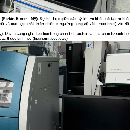
(Perkin Elmer - Mỹ):
Sự kết hợp giữa sắc ký khí và khối phổ tạo ra khả
ôi và các hợp chất thiên nhiên ở ngưỡng nồng độ vết (trace level) với độ t
):
Đây là công nghệ tiên tiến trong phân tích protein và các phân tử sinh họ
 các thuốc sinh học (biopharmaceuticals).