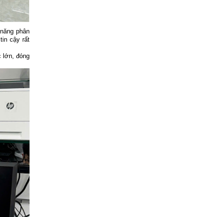
 năng phân
in cậy rất
c lớn, đóng