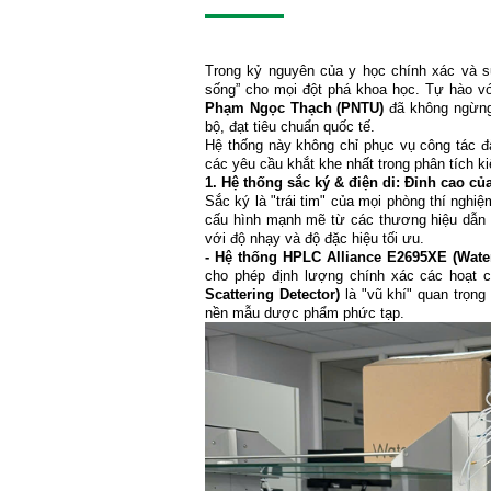
Trong kỷ nguyên của y học chính xác và sự
sống” cho mọi đột phá khoa học. Tự hào vớ
Phạm Ngọc Thạch (PNTU)
đã không ngừng 
bộ, đạt tiêu chuẩn quốc tế.
Hệ thống này không chỉ phục vụ công tác đ
các yêu cầu khắt khe nhất trong phân tích ki
1. Hệ thống sắc ký & điện di: Đỉnh cao c
Sắc ký là "trái tim" của mọi phòng thí ngh
cấu hình mạnh mẽ từ các thương hiệu dẫn 
với độ nhạy và độ đặc hiệu tối ưu.
- Hệ thống HPLC Alliance E2695XE (Water
cho phép định lượng chính xác các hoạt 
Scattering Detector)
là "vũ khí" quan trọng
nền mẫu dược phẩm phức tạp.