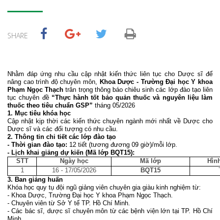
SHARE
Nhằm đáp ứng nhu cầu cập nhật kiến thức liên tục cho Dược sĩ để
nâng cao trình độ chuyên môn,
Khoa Dược - Trường Đại học Y khoa
Phạm Ngọc Thạch
trân trọng thông báo chiêu sinh các lớp đào tạo liên
tục chuyên đề
“Thực hành tốt bảo quản thuốc và nguyên liệu làm
thuốc theo tiêu chuẩn GSP”
tháng 05/2026
1. Mục tiêu khóa học
Cập nhật kịp thời các kiến thức chuyên ngành mới nhất về Dược cho
Dược sĩ và các đối tượng có nhu cầu.
2. Thông tin chi tiết các lớp đào tạo
- Thời gian đào tạo:
12 tiết (tương đương 09 giờ)/mỗi lớp.
- Lịch khai giảng dự kiến (Mã lớp BQT15):
STT
Ngày học
Mã lớp
Hình
1
16 - 17/05/2026
BQT15
3. Ban giảng huấn
Khóa học quy tụ đội ngũ giảng viên chuyên gia giàu kinh nghiệm từ:
- Khoa Dược, Trường Đại học Y khoa Phạm Ngọc Thạch.
- Chuyên viên từ Sở Y tế TP. Hồ Chí Minh.
- Các bác sĩ, dược sĩ chuyên môn từ các bệnh viện lớn tại TP. Hồ Chí
Minh.