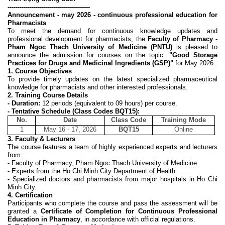
-----------------------------------------
Announcement - may 2026 - continuous professional education for
P
harmacists
To meet the demand for continuous knowledge updates and
professional development for pharmacists, the
Faculty of Pharmacy -
Pham Ngoc Thach University of Medicine (PNTU)
is pleased to
announce the admission for courses on the topic:
"Good Storage
Practices for Drugs and Medicinal Ingredients (GSP)"
for May 2026.
1. Course Objectives
To provide timely updates on the latest specialized pharmaceutical
knowledge for pharmacists and other interested professionals.
2. Training Course Details
- Duration:
12 periods (equivalent to 09 hours) per course.
- Tentative Schedule (Class Codes BQT15):
No.
Date
Class Code
Training Mode
1
May 16 - 17, 2026
BQT15
Online
3. Faculty & Lecturers
The course features a team of highly experienced experts and lecturers
from:
- Faculty of Pharmacy, Pham Ngoc Thach University of Medicine.
- Experts from the Ho Chi Minh City Department of Health.
- Specialized doctors and pharmacists from major hospitals in Ho Chi
Minh City.
4. Certification
Participants who complete the course and pass the assessment will be
granted a
Certificate of Completion for Continuous Professional
Education in Pharmacy
, in accordance with official regulations.