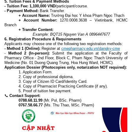
5. Tuition Fees & Payment Methods
- Tuition Fee:
1,100,000 VND
/participant/course.
- Payment Method:
Bank Transfer.
+ Account Name:
Trường Đại học Y khoa Phạm Ngọc Thạch
+ Account Number:
1270.0008.3638 – Vietinbank, HCMC
Branch
+ Transfer Content:
Example: BQT15 Nguyen Van A 0896447677
6. Registration Procedure & Requirements
Applicants may choose one of the following two registration methods:
- Method 1 (Online):
Register at
cmepharmacy.edu.vn/dangky-cme
-
Method 2 (In-person):
Submit the application at the Faculty of
Pharmacy Office - 2nd Floor, Block C, Pham Ngoc Thach University of
Medicine (No. 01 Duong Quang Trung, Hoa Hung Ward, HCMC).
Application Dossier (Photocopies only, notarization NOT required):
1. Application Form.
2. Copy of professional diploma.
3. Copy of Citizen ID Card/Identity Card.
4. Copy of Pharmacist Practicing Certificate (if any).
5. Proof of tuition fee payment.
📞
Contact Support:
0788.68.11.99
(Mr. Pol, BSc. Pharm)
0767.58.66.77
(Ms. Thu Thao, MSc. Pharm)