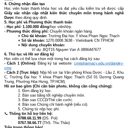
4. Chứng nhận đào tạo
Học viên hoàn thành khóa học và đạt yêu cầu kiểm tra sẽ được cấp
Giấy xác nhận cập nhật kiến thức chuyên môn trong hành nghề
Dược
theo đúng quy định.
5. Học phí và Phương thức thanh toán
- Học phí:
1.100.000 đồng
/học viên/lớp.
- Phương thức đóng phí:
Chuyển khoản ngân hàng.
+ Chủ tài khoản:
Trường Đại học Y khoa Phạm Ngọc Thạch
+
Số tài khoản:
1270.0008.3638 - Vietinbank CN TPHCM
+ Nội dung chuyển khoản:
Ví dụ: BQT15 Nguyen Van A 0896447677
6. Thủ tục và Hồ sơ đăng ký
Học viên có thể lựa chọn một trong hai cách đăng ký sau:
- Cách 1 (Online):
Đăng ký tại website:
cmepharmacy.edu.vn/dangky-
cme
- Cách 2 (Trực tiếp):
Nộp hồ sơ tại Văn phòng Khoa Dược - Lầu 2, Khu
C, Trường Đại học Y khoa Phạm Ngọc Thạch (Số 01 Dương Quang
Trung, Phường Hòa Hưng, TP.HCM).
Hồ sơ bao gồm (Chỉ cần bản photo, không cần công chứng):
1. Đơn đăng ký học.
2. Bản sao bằng tốt nghiệp chuyên môn.
3. Bản sao CCCD/Thẻ căn cước.
4. Bản sao Chứng chỉ hành nghề (nếu có).
5. Chứng từ nộp học phí.
📞
Thông tin hỗ trợ liên hệ:
0788.68.11.99
(DS. Pol)
0767.58.66.77
(ThS. Thu Thảo)
Trân trọng thông báo!