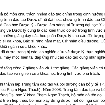
à bộ môn chịu trách nhiệm đào tạo chính trong định hướng
 trình đào tạo Dược sĩ hệ đại học, chương trình đào tạo 
à Cao học Dược lý - Dược lâm sàng tại Trường đại học Y 
ng về Dược lý cũng là các kiến thức cơ sở trong lĩnh vực 
h nhiệm giảng dạy các học phần Dược lý cho các đối tượng
c sĩ đa khoa, Bác sĩ răng hàm mặt, Cử nhân điều dưỡng, C
 khối ngành sức khỏe khác.
n đã được trang bị các lab nghiên cứu về dược lý thực nghi
t bị, máy móc hiện tại đáp ứng nhu cầu đào tạo cũng như ngh
ó tổng cộng 7 giảng viên và 1 trợ giảng. Các giảng viên có 
ào tạo và nghiên cứu khoa học trong lĩnh vực phụ trách.
hi thành lập Trung tâm đào tạo và bồi dưỡng cán bộ y tế T
khoa Phạm Ngọc Thạch). Năm 2008, Trung tâm đào tạo và b
ường Đại học Y khoa Phạm Ngọc Thạch, bộ môn có tên gọi l
 triển tiếp theo, bộ môn xây dựng được một đội ngũ cán bộ