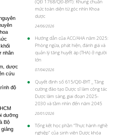
(QĐ 1768/QĐ-BYT): Khung chuẩn
mức toàn diện từ góc nhìn Khoa
dược
 nguyên
Chuyên
24/06/2026
khoa
Hướng dẫn của ACC/AHA năm 2025:
sức
Phòng ngừa, phát hiện, đánh giá và
 khối
quản lý tăng huyết áp (THA) ở người
ử nhân
lớn
ệm, dược
07/04/2026
iên cứu
Quyết định số 615/QĐ-BYT _ Tăng
trình độ
cường đào tạo Dược sĩ làm công tác
Dược lâm sàng, giai đoạn 2025-
2030 và tầm nhìn đến năm 2045
P.HCM
20/01/2026
ồi dưỡng
à Bộ
Tổng kết học phần “Thực hành nghề
 giảng
nghiệp” của sinh viên Dược khóa