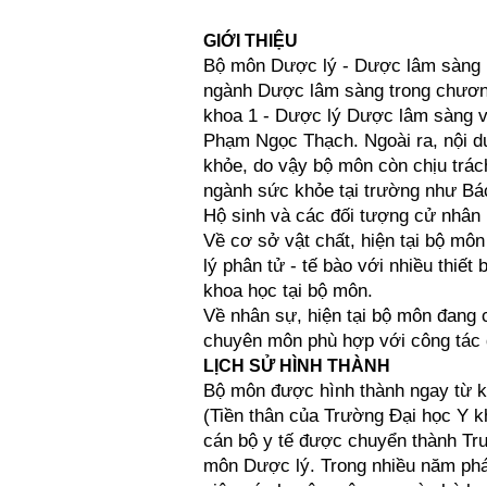
GIỚI THIỆU
Bộ môn Dược lý - Dược lâm sàng l
ngành Dược lâm sàng trong chương
khoa 1 - Dược lý Dược lâm sàng v
Phạm Ngọc Thạch. Ngoài ra, nội du
khỏe, do vậy bộ môn còn chịu trác
ngành sức khỏe tại trường như Bá
Hộ sinh và các đối tượng cử nhân
Về cơ sở vật chất, hiện tại bộ mô
lý phân tử - tế bào với nhiều thiế
khoa học tại bộ môn.
Về nhân sự, hiện tại bộ môn đang c
chuyên môn phù hợp với công tác đ
LỊCH SỬ HÌNH THÀNH
Bộ môn được hình thành ngay từ k
(Tiền thân của Trường Đại học Y 
cán bộ y tế được chuyển thành Tr
môn Dược lý. Trong nhiều năm phát