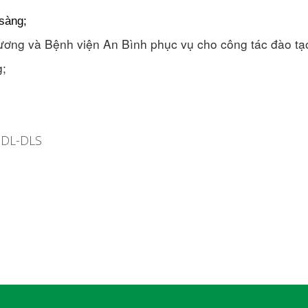
sàng;
Phương và Bệnh viện An Bình phục vụ cho công tác đào tạ
g;
ĩ DL-DLS